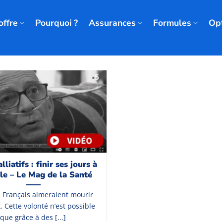
offre
Pourquoi ?
Assurances
Formules
Op
lliatifs : finir ses jours à
le – Le Mag de la Santé
 Français aimeraient mourir
. Cette volonté n’est possible
que grâce à des [...]