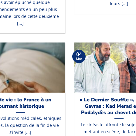
s avoir épluché quelque
leurs [...]
mendements en un peu plus
maine lors de cette deuxième
[...]
04
Mar
de vie : la France à un
« Le Dernier Souffle »,
ournant historique
Gavras : Kad Merad e
Podalydès au chevet d
évolutions médicales, éthiques
Le cinéaste affronte le suje
es, la question de la fin de vie
mettant en scène, de faç
s’invite [...]