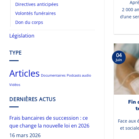
Aprè
Directives anticipées
2 000 a
Volontés funéraires
d’une se
Don du corps
Législation
TYPE
04
Juin
Articles
Documentaires
Podcasts audio
Vidéos
DERNIÈRES ACTUS
Fin 
t
Frais bancaires de succession : ce
Face aux 
que change la nouvelle loi en 2026
et social
16 mars 2026