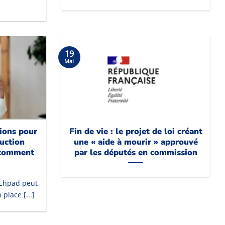
19
Mai
tions pour
Fin de vie : le projet de loi créant
duction
une « aide à mourir » approuvé
 comment
par les députés en commission
n Ehpad peut
 place [...]