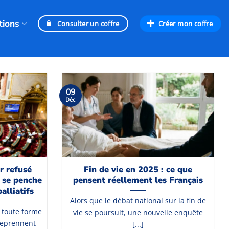
tions
Créer mon coffre
Consulter un coffre
09
Déc
ir refusé
Fin de vie en 2025 : ce que
t se penche
pensent réellement les Français
alliatifs
Alors que le débat national sur la fin de
é toute forme
vie se poursuit, une nouvelle enquête
 reprennent
[...]