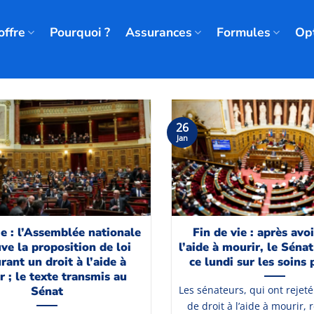
offre
Pourquoi ?
Assurances
Formules
Op
26
Jan
ie : l’Assemblée nationale
Fin de vie : après avo
ve la proposition de loi
l’aide à mourir, le Séna
rant un droit à l’aide à
ce lundi sur les soins p
r ; le texte transmis au
Sénat
Les sénateurs, qui ont rejet
de droit à l’aide à mourir,