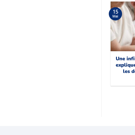
15
Mai
Une infi
expliqu
les d