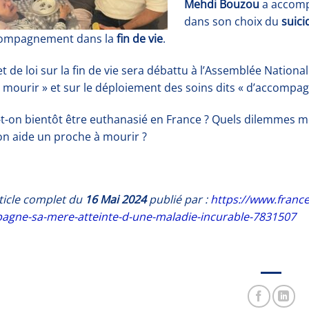
Mehdi Bouzou
a accompa
dans son choix du
suici
compagnement dans la
fin de vie
.
t de loi sur la fin de vie sera débattu à l’Assemblée National
à mourir » et sur le déploiement des soins dits « d’accompa
t-on bientôt être euthanasié en France ? Quels dilemmes mor
 on aide un proche à mourir ?
article complet du
16 Mai 2024
publié par :
https://www.franceb
agne-sa-mere-atteinte-d-une-maladie-incurable-7831507