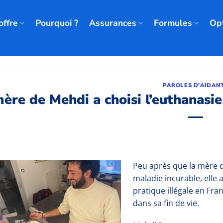
offre
Pourquoi ?
Assurances
Formules
Op
PAROLES D'AIDAN
ère de Mehdi a choisi l’euthanasie
Peu après que la mère d
maladie incurable, elle 
pratique illégale en Fra
dans sa fin de vie.