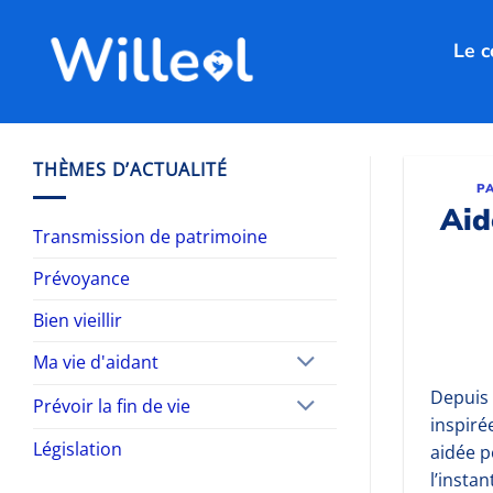
Passer
au
Le c
contenu
THÈMES D’ACTUALITÉ
P
Aid
Transmission de patrimoine
Prévoyance
Bien vieillir
Ma vie d'aidant
Depuis 
Prévoir la fin de vie
inspiré
Législation
aidée p
l’insta