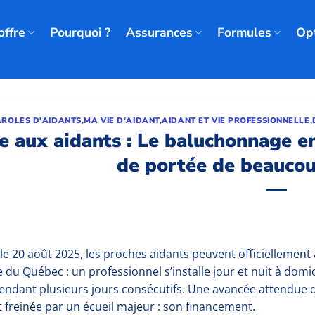
offre
Pourquoi ?
Assurances
Formules
Op
AROLES D'AIDANTS
,
MA VIE D'AIDANT
,
AIDANT ET VIE PROFESSIONNELLE
,
e aux aidants : Le baluchonnage en
de portée de beaucou
le 20 août 2025, les proches aidants peuvent officiellement
e du Québec : un professionnel s’installe jour et nuit à domi
endant plusieurs jours consécutifs. Une avancée attendue d
nt freinée par un écueil majeur : son financement.