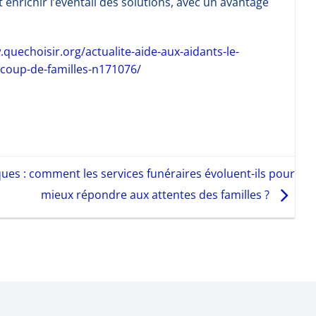
enrichir l’éventail des solutions, avec un avantage
quechoisir.org/actualite-aide-aux-aidants-le-
coup-de-familles-n171076/
es : comment les services funéraires évoluent-ils pour
mieux répondre aux attentes des familles ?