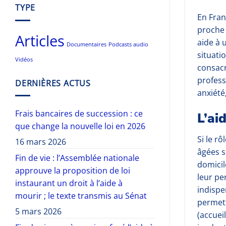
TYPE
En Fran
proche 
Articles
aide à 
Documentaires
Podcasts audio
situati
Vidéos
consacr
profess
DERNIÈRES ACTUS
anxiété
Frais bancaires de succession : ce
L’ai
que change la nouvelle loi en 2026
Si le r
16 mars 2026
âgées so
Fin de vie : l’Assemblée nationale
domicil
approuve la proposition de loi
leur pe
instaurant un droit à l’aide à
indispe
mourir ; le texte transmis au Sénat
permett
5 mars 2026
(accuei