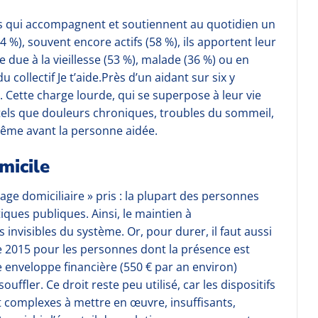
es qui accompagnent et soutiennent au quotidien un
%), souvent encore actifs (58 %), ils apportent leur
due à la vieillesse (53 %), malade (36 %) ou en
collectif Je t’aide.Près d’un aidant sur six y
 Cette charge lourde, qui se superpose à leur vie
s tels que douleurs chroniques, troubles du sommeil,
 même avant la personne aidée.
omicile
irage domiciliaire » pris : la plupart des personnes
itiques publiques. Ainsi, le maintien à
 invisibles du système. Or, pour durer, il faut aussi
e 2015 pour les personnes dont la présence est
e enveloppe financière (550 € par an environ)
ffler. Ce droit reste peu utilisé, car les dispositifs
nt complexes à mettre en œuvre, insuffisants,