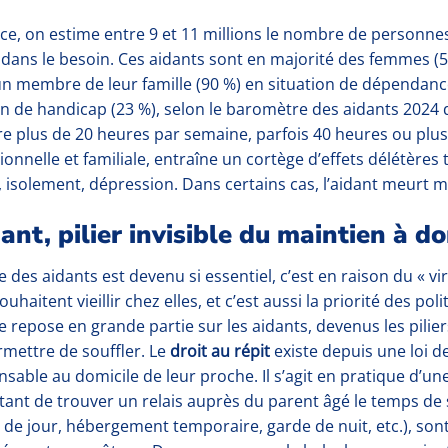
ce, on estime entre 9 et 11 millions le nombre de personn
dans le besoin. Ces aidants sont en majorité des femmes (54 
un membre de leur famille (90 %) en situation de dépendance 
on de handicap (23 %), selon le baromètre des aidants 2024 du 
e plus de 20 heures par semaine, parfois 40 heures ou plus.
ionnelle et familiale, entraîne un cortège d’effets délétère
, isolement, dépression. Dans certains cas, l’aidant meurt
dant, pilier invisible du maintien à d
ôle des aidants est devenu si essentiel, c’est en raison du « v
uhaitent vieillir chez elles, et c’est aussi la priorité des pol
e repose en grande partie sur les aidants, devenus les piliers
rmettre de souffler. Le
droit au répit
existe depuis une loi d
nsable au domicile de leur proche. Il s’agit en pratique d’un
ant de trouver un relais auprès du parent âgé le temps de sou
l de jour, hébergement temporaire, garde de nuit, etc.), so