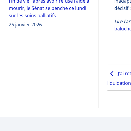
inadapt
Fin de vie : après avoir refusé l’aide à
décisif 
mourir, le Sénat se penche ce lundi
sur les soins palliatifs
Lire l’
26 janvier 2026
balucho
J’ai r
liquidatio