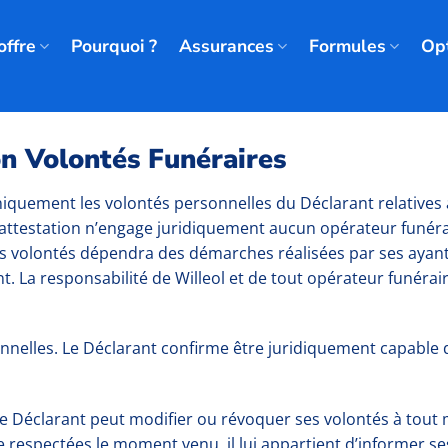
offre
Pourquoi ?
Assurances
Formules
Op
on Volontés Funéraires
iquement les volontés personnelles du Déclarant relatives à
te attestation n’engage juridiquement aucun opérateur funé
es volontés dépendra des démarches réalisées par ses ayant
nt. La responsabilité de Willeol et de tout opérateur funéra
nnelles. Le Déclarant confirme être juridiquement capable
Le Déclarant peut modifier ou révoquer ses volontés à tout 
e respectées le moment venu, il lui appartient d’informer se