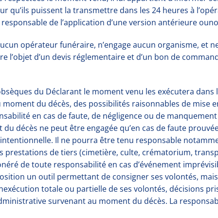
our qu’ils puissent la transmettre dans les 24 heures à l’op
 responsable de l’application d’une version antérieure ouno
aucun opérateur funéraire, n’engage aucun organisme, et ne
aire l’objet d’un devis réglementaire et d’un bon de comman
obsèques du Déclarant le moment venu les exécutera dans la 
u moment du décès, des possibilités raisonnables de mise en
nsabilité en cas de faute, de négligence ou de manquement a
u décès ne peut être engagée qu’en cas de faute prouvée da
u intentionnelle. Il ne pourra être tenu responsable notam
des prestations de tiers (cimetière, culte, crématorium, tra
xonéré de toute responsabilité en cas d’événement imprévisib
ition un outil permettant de consigner ses volontés, mais n
inexécution totale ou partielle de ses volontés, décisions pr
 administrative survenant au moment du décès. La responsab