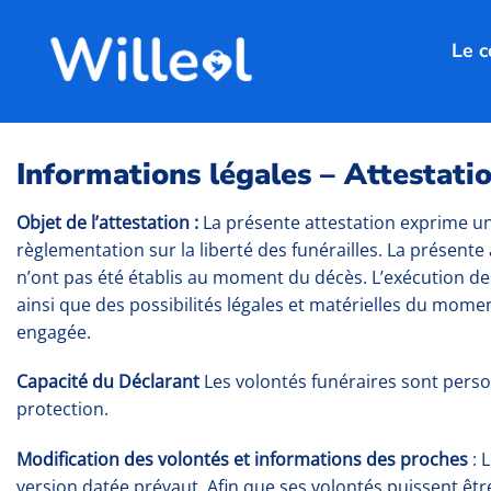
Passer
au
Le c
contenu
Informations légales – Attestati
Objet de l’attestation :
La présente attestation exprime un
règlementation sur la liberté des funérailles. La présen
n’ont pas été établis au moment du décès. L’exécution d
ainsi que des possibilités légales et matérielles du mome
engagée.
Capacité du Déclarant
Les volontés funéraires sont perso
protection.
Modification des volontés et informations des proches
: 
version datée prévaut. Afin que ses volontés puissent êtr